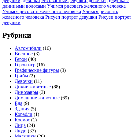
девушки, девочки
Рисованные девушки, девочки
Девушка с
длинными волосами
Учимся рисовать железного человека
Учимся рисовать железного человека
Учимся рисовать
железного человека
Рисуеп портрет девушки
Рисуеп портрет
девушки
Рубрики
Автомибили
(16)
Военное
(3)
Герои
(40)
Герои игр
(16)
Графические фигуры
(3)
Грибы
(2)
Девочки
(11)
Дикие животные
(88)
Динозавры
(3)
Домашние животные
(69)
Еда
(9)
Здания
(5)
Корабли
(1)
Космос
(1)
Лица
(24)
Люди
(37)
Мальчики
(26)